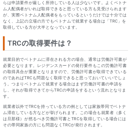
らは申請要件が厳しく所持している人は少ないです。よくベトナ
ム人配偶者がいれば取得できると思っている方も見受けられます
が、実際ベトナム人配偶者をもっているというだけでは十分では
なく、上記の立場の方でもベトナムで就業する場合は「TRC」を
取得している方が大半となっています。
TRCの取得要件は？
就業目的でベトナムに滞在される方の場合、通常は労働許可書が
必要となります。レジデンスカードの発行要件もこの労働許可書
の取得具合が重要となりますので、労働許可書が取得できている
のであればTRCも問題なく取得できると思っておいていいでしょ
う。つまりベトナムで就業する場合はまず労働許可書の申請を
し、それが取得できてからTRCの申請をするという流れとなりま
す。
就業者以外でTRCを持っている方の例としては家族帯同でベトナ
ム滞在している方などが挙げられます。この場合も就業者（多く
は旦那様）が然るべき労働許可書とTRCを取得している場合には
その帯同家族の方にも問題なくTRCが発行されます。