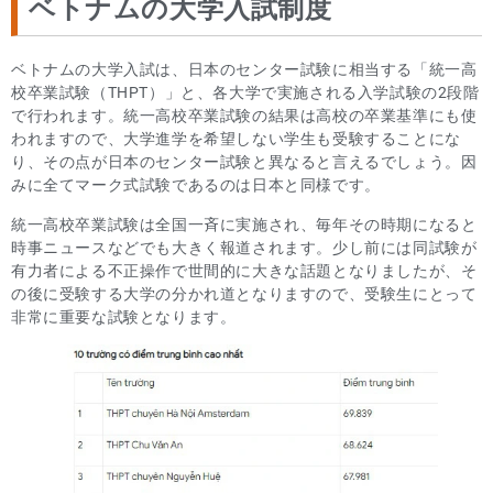
ベトナムの大学入試制度
ベトナムの大学入試は、日本のセンター試験に相当する「統一高
校卒業試験（THPT）」と、各大学で実施される入学試験の2段階
で行われます。統一高校卒業試験の結果は高校の卒業基準にも使
われますので、大学進学を希望しない学生も受験することにな
り、その点が日本のセンター試験と異なると言えるでしょう。因
みに全てマーク式試験であるのは日本と同様です。
統一高校卒業試験は全国一斉に実施され、毎年その時期になると
時事ニュースなどでも大きく報道されます。少し前には同試験が
有力者による不正操作で世間的に大きな話題となりましたが、そ
の後に受験する大学の分かれ道となりますので、受験生にとって
非常に重要な試験となります。