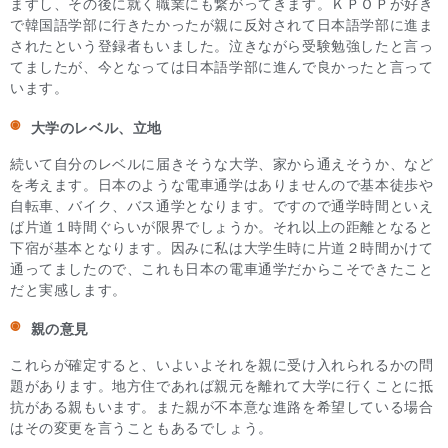
ますし、その後に就く職業にも繋がってきます。ＫＰＯＰが好き
で韓国語学部に行きたかったが親に反対されて日本語学部に進ま
されたという登録者もいました。泣きながら受験勉強したと言っ
てましたが、今となっては日本語学部に進んで良かったと言って
います。
大学のレベル、立地
続いて自分のレベルに届きそうな大学、家から通えそうか、など
を考えます。日本のような電車通学はありませんので基本徒歩や
自転車、バイク、バス通学となります。ですので通学時間といえ
ば片道１時間ぐらいが限界でしょうか。それ以上の距離となると
下宿が基本となります。因みに私は大学生時に片道２時間かけて
通ってましたので、これも日本の電車通学だからこそできたこと
だと実感します。
親の意見
これらが確定すると、いよいよそれを親に受け入れられるかの問
題があります。地方住であれば親元を離れて大学に行くことに抵
抗がある親もいます。また親が不本意な進路を希望している場合
はその変更を言うこともあるでしょう。