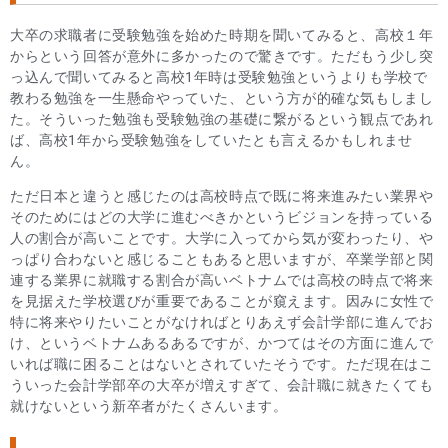
大卒の求職者に受験勉強を始めた時期を聞いてみると、高校１年
からという回答が意外に多かったので驚きです。ただもう少し突
っ込んで聞いてみると高校1年時は受験勉強というよりも学校で
教わる勉強を一生懸命やっていた、という方が的確な気もしまし
た。そういった勉強も受験勉強の基礎に繋がるという観点であれ
ば、高校1年から受験勉強をしていたとも言えるかもしれませ
ん。
ただ日本と違うと感じたのは高校時点で既に将来進みたい業界や
そのためにはどの大学に進むべきかというビジョンを持っている
人の割合が高いことです。大学に入ってから気が変わったり、や
っぱり合わないと感じることもあると思いますが、卒業学部と関
連する業界に就職する割合が高いベトナムでは高校の時点で将来
を見据えた学校選びが重要であることが窺えます。因みに女性で
特に将来やりたいことがなければとりあえず会計学部に進んでお
け、というベトナムあるあるですが、かつてはその方面に進んで
いれば職に困ることはないとされていたそうです。ただ現在はこ
ういった会計学部卒の大卒が増えすぎて、会計職に就きたくても
就けないという新卒者がたくさんいます。