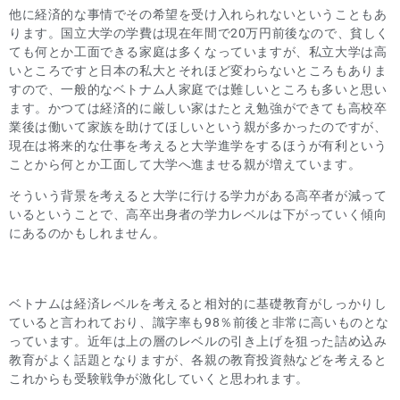
他に経済的な事情でその希望を受け入れられないということもあ
ります。国立大学の学費は現在年間で20万円前後なので、貧しく
ても何とか工面できる家庭は多くなっていますが、私立大学は高
いところですと日本の私大とそれほど変わらないところもありま
すので、一般的なベトナム人家庭では難しいところも多いと思い
ます。かつては経済的に厳しい家はたとえ勉強ができても高校卒
業後は働いて家族を助けてほしいという親が多かったのですが、
現在は将来的な仕事を考えると大学進学をするほうが有利という
ことから何とか工面して大学へ進ませる親が増えています。
そういう背景を考えると大学に行ける学力がある高卒者が減って
いるということで、高卒出身者の学力レベルは下がっていく傾向
にあるのかもしれません。
ベトナムは経済レベルを考えると相対的に基礎教育がしっかりし
ていると言われており、識字率も98％前後と非常に高いものとな
っています。近年は上の層のレベルの引き上げを狙った詰め込み
教育がよく話題となりますが、各親の教育投資熱などを考えると
これからも受験戦争が激化していくと思われます。