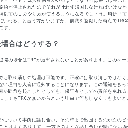
場合、ベトナム人配偶者がいるなどでなければ通常は観光ビ
発給が停止されたのでそれが叶わず帰国しなければいけなか
禍以前のこのやり方が使えるようになるでしょう。時折「前
にいれる」と言う方がいますが、前職を退職した時点でTRC
です。
た場合はどうする？
退職の場合はTRCが返却されないことがあります。このケー
合でも取り消しの処理は可能です。正確には取り消しではなく
きない理由を入管に通知することになります。この通知をきっ
が何か問題を起こしたとしても、保証者としての責任を免れる
にしてもTRCが無いからという理由で何もしなくてもよいと
のかについて事前に話し合い、その時まで出国するのか次のビ
ことはよくあります。一方そのような話し合いが特にない場