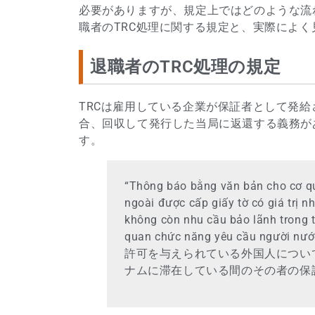
必要がありますが、規定上ではどのような流
職者のTRC処理に関する規定と、実際によ
退職者のTRC処理の規定
TRCは雇用している企業が保証者として発給
合、回収して発行した当局に返還する義務が
す。
“Thông báo bằng văn bản cho cơ qu
ngoài được cấp giấy tờ có giá trị n
không còn nhu cầu bảo lãnh trong t
quan chức năng yêu cầu ngư
許可を与えられている外国人につい
ナムに滞在している間のその者の保