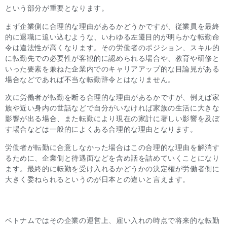
という部分が重要となります。
まず企業側に合理的な理由があるかどうかですが、従業員を最終
的に退職に追い込むような、いわゆる左遷目的が明らかな転勤命
令は違法性が高くなります。その労働者のポジション、スキル的
に転勤先での必要性が客観的に認められる場合や、教育や研修と
いった要素を兼ねた企業内でのキャリアアップ的な目論見がある
場合などであれば不当な転勤辞令とはなりません。
次に労働者が転勤を断る合理的な理由があるかですが、例えば家
族や近い身内の世話などで自分がいなければ家族の生活に大きな
影響が出る場合、また転勤により現在の家計に著しい影響を及ぼ
す場合などは一般的によくある合理的な理由となります。
労働者が転勤に合意しなかった場合はこの合理的な理由を解消す
るために、企業側と待遇面などを含め話を詰めていくことになり
ます。最終的に転勤を受け入れるかどうかの決定権が労働者側に
大きく委ねられるというのが日本との違いと言えます。
ベトナムではその企業の運営上、雇い入れの時点で将来的な転勤