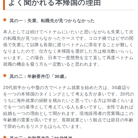
よく聞かれる本帰国の理由
其の一：失業、転職先が見つからなかった
本人としては続けてベトナムにいたいと思いながらも失業して次
の転職先が見つからなかったケースです。コロナ禍ではビザの関
係で失業して以降も長期に渡りベトナムに滞在することが難しく
なりましたので、仕方なく本帰国を選択した方は相当数いらっし
ゃいます。この場合、日本で一度態勢を立て直して再度ベトナム
就職の機会を窺う方も一定数いると思われます。
其の二：年齢要件①「30歳」
20代前半から中盤の方でベトナム就業を始めた方は、30歳辺り
を一つの本帰国のタイミングとして考える方が多いです。20代の
うちに海外就業の経験を積みたいと思っている方は30歳ぐらいま
でを一つの基準として考えている人も多いですし、女性であれば
結婚も一つの理由として聞かれます。現地採用者の営業職はこの
年齢層の需要が高いですが、長期就業という観点では節目の年齢
で辞められるリスクもはらんでいます。