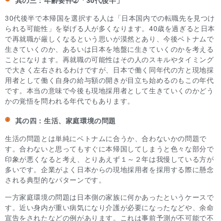
其の三：年齢要件➁「30代後半」
30代後半で本帰国を選択する人は「日本国内での転職先を見つけ
られる可能性」を挙げる人が多くなります。40歳を過ぎると日本
で再就職が厳しくなるという思いが漠然とあり、今後ベトナムで
生きていくのか、あるいは日本を地盤に生きていくのかを考える
ことになります。再就職の可能性はその人のスキルやタイミング
で大きく左右されるわけですが、日本で働く同年代の方と現地採
用者として働く自身の給与額の開きが目立ち始めるのもこの年代
です。本当の意味で今後も現地採用者として生きていくのかどう
かの覚悟を問われる年代でもあります。
其の四：生活、家庭環境の問題
生活の問題とは単純にベトナムに合うか、合わないかの問題で
す。合わないと思ってもすぐに本帰国してしまうと色々な部分で
印象が悪くなると考え、とりあえず１～２年は我慢している方が
多いです。企業がよく日本からの現地採用者を採用する際に懸念
される典型的なパターンです。
一方家庭環境の問題は日本側の家族に何かあったというケースで
す。近い身内が重い病気になり介護が必要になったなどや、余命
宣告をされたなどの例があります。これは事前予測が不可能で不