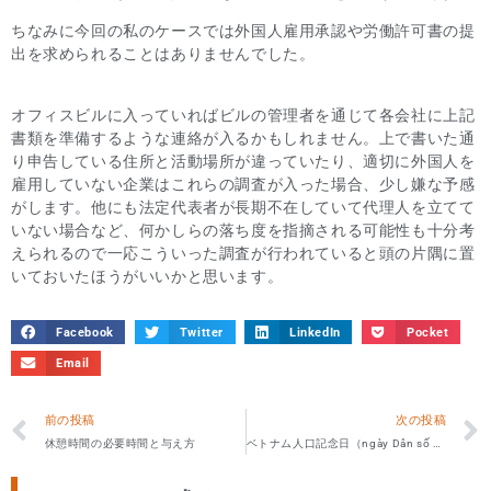
ちなみに今回の私のケースでは外国人雇用承認や労働許可書の提
出を求められることはありませんでした。
オフィスビルに入っていればビルの管理者を通じて各会社に上記
書類を準備するような連絡が入るかもしれません。上で書いた通
り申告している住所と活動場所が違っていたり、適切に外国人を
雇用していない企業はこれらの調査が入った場合、少し嫌な予感
がします。他にも法定代表者が長期不在していて代理人を立てて
いない場合など、何かしらの落ち度を指摘される可能性も十分考
えられるので一応こういった調査が行われていると頭の片隅に置
いておいたほうがいいかと思います。
Facebook
Twitter
LinkedIn
Pocket
Email
前の投稿
次の投稿
休憩時間の必要時間と与え方
ベトナム人口記念日（ngày Dân số Việt Nam）とは？