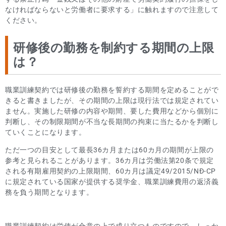
なければならないと労働者に要求する」に触れますので注意して
ください。
研修後の勤務を制約する期間の上限
は？
職業訓練契約では研修後の勤務を誓約する期間を定めることがで
きると書きましたが、その期間の上限は現行法では規定されてい
ません。実施した研修の内容や期間、要した費用などから個別に
判断し、その制限期間が不当な長期間の拘束に当たるかを判断し
ていくことになります。
ただ一つの目安として最長36カ月または60カ月の期間が上限の
参考と見られることがあります。36カ月は労働法第20条で規定
される有期雇用契約の上限期間、60カ月は議定49/2015/NĐ-CP
に規定されている国家が提供する奨学金、職業訓練費用の返済義
務を負う期間となります。
職業訓練契約は労使が合意の上で成り立つものですので、しっか