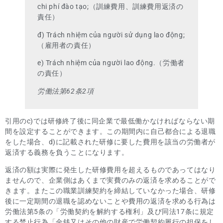
chi phí đào tạo;（訓練費用、訓練費用返済の
責任）
đ) Trách nhiệm của người sử dụng lao động;
（雇用者の責任）
e) Trách nhiệm của người lao động.（労働者
の責任）
労働法第62条2項
引用のc)では研修終了後に同企業で最低働かなければならない期
間を設定することができます。この期間内に自己都合による退職
をした場合、d)に記載された研修に要した費用を該当の労働者が
返済する義務を負うことになります。
返済の額は実際に発生した研修費用を超えるものであってはなり
ませんので、企業側はあくまで実費のみの返済を求めることがで
きます。またこの職業訓練契約を締結していなかった場合、研修
後に一定期間の退職を認めないことや費用の返済を求める行為は
労働法第5条の「労働契約を解約する権利」及び同法17条に規定
する禁止行為「金銭又はその他の財産で労働契約履行の担保をし