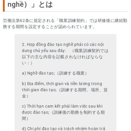
nghề）」とは
労働法第62条に規定される「職業訓練契約」では研修後に継続勤
務する期間を設定することが認められています。
2. Hợp đồng đào tạo nghề phải có các nội
dung chủ yếu sau đây: （職業訓練契約では
以下の主な内容を記載されなければならな
い：）
a) Nghề đào tạo;（訓練する職業）
b) Địa điểm, thời gian và tiền lương trong
thời gian đào tạo;（訓練する期間、場所、賃
金）
c) Thời hạn cam kết phải làm việc sau khi
được đào tạo;（訓練後の勤務を制約する期
間）
d) Chi phí đào tạo và trách nhiệm hoàn trả