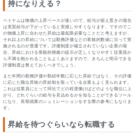
持になりえる？
ベトナムは物価の上昇ペースが速いので、給与が据え置きの場合
は実質給与が下がっていると実感しやすくなります。ですのでこ
の物価上昇に合わせた昇給は最低限必要なことだと考えますが、
それ以上の昇給については勤務評価などの客観的数値に沿って実
施されるのが普通です。評価制度が確立されていない企業の場
合、昇給における客観的根拠の提示が乏しくなりやすく従業員か
ら不満を抱かれることもよくありますので、きちんと明示できる
評価制度は整えておくべきでしょう。
また年間の勤務評価や勤続年数に応じた昇給ではなく、その評価
に応じた職位昇格の昇給制を取っている企業もよく見られます。
これは従業員にとって同社でどの程度働けばどのような職位に上
がり、どれぐらいの給与を見込めるかを知ることができるツール
になり、長期就業のシュミレーションをする際の参考にもなりま
す。
昇給を待つぐらいなら転職する