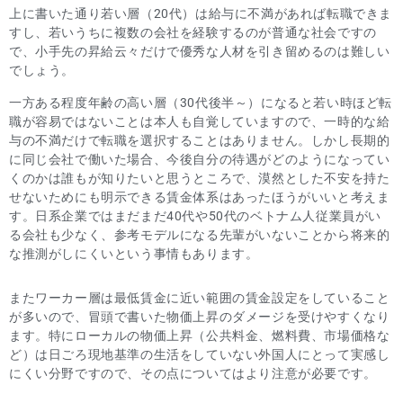
上に書いた通り若い層（20代）は給与に不満があれば転職できま
すし、若いうちに複数の会社を経験するのが普通な社会ですの
で、小手先の昇給云々だけで優秀な人材を引き留めるのは難しい
でしょう。
一方ある程度年齢の高い層（30代後半～）になると若い時ほど転
職が容易ではないことは本人も自覚していますので、一時的な給
与の不満だけで転職を選択することはありません。しかし長期的
に同じ会社で働いた場合、今後自分の待遇がどのようになってい
くのかは誰もが知りたいと思うところで、漠然とした不安を持た
せないためにも明示できる賃金体系はあったほうがいいと考えま
す。日系企業ではまだまだ40代や50代のベトナム人従業員がい
る会社も少なく、参考モデルになる先輩がいないことから将来的
な推測がしにくいという事情もあります。
またワーカー層は最低賃金に近い範囲の賃金設定をしていること
が多いので、冒頭で書いた物価上昇のダメージを受けやすくなり
ます。特にローカルの物価上昇（公共料金、燃料費、市場価格な
ど）は日ごろ現地基準の生活をしていない外国人にとって実感し
にくい分野ですので、その点についてはより注意が必要です。