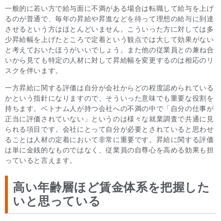
一般的に若い方で給与面に不満がある場合は転職して給与を上げ
るのが普通で、毎年の昇給や昇進などを待って理想の給与に到達
させるという方はほとんどいません。こういった方に対しては多
少昇給幅を上げたところで定着という観点では大して効果がない
と考えておいたほうがいいでしょう。また他の従業員との兼ね合
いから見ても特定の人材に対して昇給幅を変更するのは相応のリ
スクを伴います。
一方昇給に関する評価は自分が会社からどの程度認められている
かという指針になりますので、そういった意味でも重要な役割を
持ちます。ベトナム人が持つ会社への不満の中で「自分の仕事が
正当に評価されていない」というのは様々な就業調査で共通に見
られる項目です。会社にとって自分が必要とされていると思わせ
ることは人材の定着において非常に重要です。昇給に関する評価
は単に金銭的なものではなく、従業員の自尊心を高める効果も担
っていると言えます。
高い年齢層ほど賃金体系を把握した
いと思っている