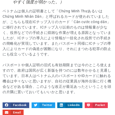
やすく強度が弱かった。）
ベトナムは個人の証明書として「Chứng Minh Thưあるいは
Chứng Minh Nhân Dân」と呼ばれるカードが使われていました
が、こちらも現在ICチップ入りのカード「Căn cước công dân」
に移行されています。ICチップ入り以前のものは情報量が少な
く、役所などでの手続きに煩雑な作業が増える原因となっていま
したが、ICチップの導入により情報が一括化され役所での手続き
の簡略化が実現しています。またパスポート同様にICチップの導
入によりカードの偽造が困難になり、それにまつわる犯罪の防止
にも役立っているようです。
パスポートや個人証明の旧式も有効期限までは今のところ使えま
すので、政府は国民が広く新版を持つのには数年かかると見通し
ています。日本人はベトナム人のパスポートやIDカードに触れる
機会は中々ないと思いますが、自社の従業員が海外出張に行く機
会などがある場合、このような改正が最近あったということを頭
の片隅に置いておいてもいいかと思います。
Facebook
Twitter
LinkedIn
Pocket
Email