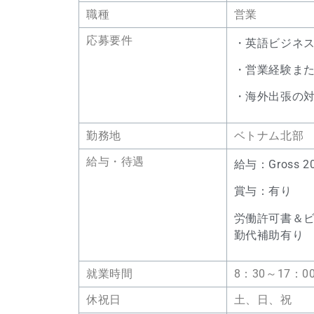
職種
営業
応募要件
・英語ビジネ
・営業経験ま
・海外出張の
勤務地
ベトナム北部
給与・待遇
給与：Gross 2
賞与：有り
労働許可書＆
勤代補助有り
就業時間
8：30～17：0
休祝日
土、日、祝